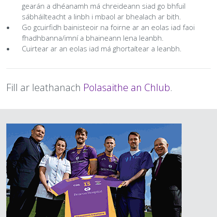
gearán a dhéanamh má chreideann siad go bhfuil
sábháilteacht a linbh i mbaol ar bhealach ar bith.
Go gcuirfidh bainisteoir na foirne ar an eolas iad faoi
fhadhbanna/imní a bhaineann lena leanbh.
Cuirtear ar an eolas iad má ghortaítear a leanbh.
Téasc
Fill ar leathanach
Polasaithe an Chlub
.