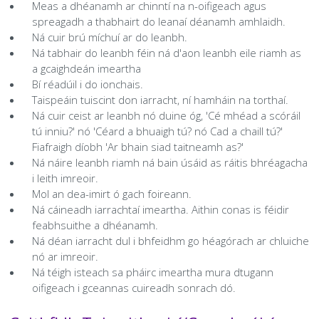
Cumann Staire
Leadóg
Snooker Terms and Conditions
Meas a dhéanamh ar chinntí na n-oifigeach agus
Íomhánna Grianghrafadóireachta agus Treoirlínte don
Conas is féidir leat do sheisiúin a mhodhnú le bheith
spreagadh a thabhairt do leanaí déanamh amhlaidh.
Láithreán Gréasáin
cuimsitheach?
Rothaithe KC
Glaoigh Orainn
Ná cuir brú míchuí ar do leanbh.
Ná tabhair do leanbh féin ná d'aon leanbh eile riamh as
Beartas Saor ó Thobac agus Vape
Polasaithe Ilchineálachta & Cuimsithe
a gcaighdeán imeartha
Bothán na bhFear
Bí réadúil i do ionchais.
Beartas um Úsáid Substaintí
Taispeáin tuiscint don iarracht, ní hamháin na torthaí.
RIP
Ná cuir ceist ar leanbh nó duine óg, 'Cé mhéad a scóráil
Beartas Príobháideachais
tú inniu?' nó 'Céard a bhuaigh tú? nó Cad a chaill tú?'
Fiafraigh díobh 'Ar bhain siad taitneamh as?'
Ná náire leanbh riamh ná bain úsáid as ráitis bhréagacha
i leith imreoir.
Mol an dea-imirt ó gach foireann.
Ná cáineadh iarrachtaí imeartha. Aithin conas is féidir
feabhsuithe a dhéanamh.
Ná déan iarracht dul i bhfeidhm go héagórach ar chluiche
nó ar imreoir.
Ná téigh isteach sa pháirc imeartha mura dtugann
oifigeach i gceannas cuireadh sonrach dó.