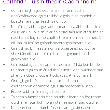
Caithfidh Tuismitheoirí/Caomhnóirí:
Comhlánaigh agus seol ar ais na foirmeacha
clárúcháin/cead agus toilithe leighis le go mbeidh a
bpáiste rannpháirteach sa Chlub.
Na cóitseálaithe, agus aon phearsanra ábhartha eile de
chuid an Chlub, a chur ar an eolas faoi aon athruithe ar
riachtanais leighis nó chothaithe a linbh roimh sheisiúin
oiliúna, cluichí nó gníomhaíochtaí gaolmhara eile.
Cinntigh go bhfreastalaíonn a bpáiste go poncúil ar
sheisiúin oiliúna, ar chluichí nó ar ghníomhaíochtaí
gaolmhara eile.
Cuir éadaí agus trealamh imreora ar fáil dá leanbh de
réir mar is gá chun ár gcluichí a imirt, lena n-áirítear mar
shampla clogaid, cosaint colpa , sciatha guma srl.
Cinntigh go bhfreastalaítear ar riachtanais
chothaithe/hiodráitithe agus sláinteachais a linbh.
Éist lena bhfuil le rá ag a bpáiste.
Taispeáin faomhadh cibé an mbuaileann an fhoireann
cluiche, an gcaillfidh nó an dtarraingíonn siad cluiche.
Ná déan iarracht riamh freastal ar a gcuid riachtanas