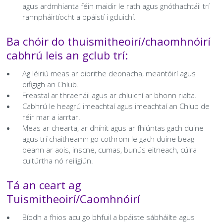
agus ardmhianta féin maidir le rath agus gnóthachtáil trí
rannpháirtíocht a bpáistí i gcluichí.
Ba chóir do thuismitheoirí/chaomhnóirí
cabhrú leis an gclub trí:
Ag léiriú meas ar oibrithe deonacha, meantóirí agus
oifigigh an Chlub.
Freastal ar thraenáil agus ar chluichí ar bhonn rialta.
Cabhrú le heagrú imeachtaí agus imeachtaí an Chlub de
réir mar a iarrtar.
Meas ar chearta, ar dhínit agus ar fhiúntas gach duine
agus trí chaitheamh go cothrom le gach duine beag
beann ar aois, inscne, cumas, bunús eitneach, cúlra
cultúrtha nó reiligiún.
Tá an ceart ag
Tuismitheoirí/Caomhnóirí
Bíodh a fhios acu go bhfuil a bpáiste sábháilte agus