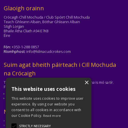
Téasc
Glaoigh orainn
Crócaigh Chill Mochuda / Club Spóirt Chill Mochuda
Teach Ghleann Albain, Bóthar Ghleann Albain
Stigh Lorgan
Bhaile Átha Cliath A94 E7K8
Éire
Fón:
+353-1-288 0857
Ríomhphost:
info@kilmacudcrokes.com
Téasc
Suim agat bheith páirteach i Cill Mochuda
na Crócaigh
×
Tá Cill Mochuda na Crócaigh ar cheann de na clubanna is mó sa tír.
Freastalaímid ar gach aois agus ar gach cumas.
This website uses cookies
Eolas faoinár gclub
Déan teagmháil leis an gclub
This website uses cookies to improve user
experience. By using our website you
consent to all cookies in accordance with
Téasc
Naisc Úsáideacha
our Cookie Policy.
Read more
CLG
CLG Átha Cliath
STRICTLY NECESSARY