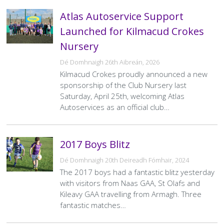
Atlas Autoservice Support
Launched for Kilmacud Crokes
Nursery
Dé Domhnaigh 26th Aibreán, 2026
Kilmacud Crokes proudly announced a new
sponsorship of the Club Nursery last
Saturday, April 25th, welcoming Atlas
Autoservices as an official club…
2017 Boys Blitz
Dé Domhnaigh 20th Deireadh Fómhair, 2024
The 2017 boys had a fantastic blitz yesterday
with visitors from Naas GAA, St Olafs and
Kileavy GAA travelling from Armagh. Three
fantastic matches…