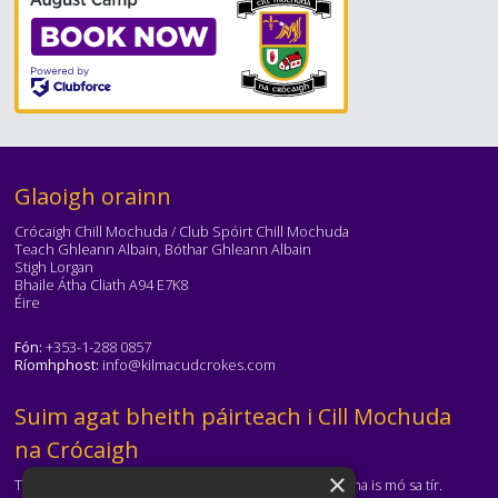
Téasc
Glaoigh orainn
Crócaigh Chill Mochuda / Club Spóirt Chill Mochuda
Teach Ghleann Albain, Bóthar Ghleann Albain
Stigh Lorgan
Bhaile Átha Cliath A94 E7K8
Éire
Fón:
+353-1-288 0857
Ríomhphost:
info@kilmacudcrokes.com
Téasc
Suim agat bheith páirteach i Cill Mochuda
na Crócaigh
×
Tá Cill Mochuda na Crócaigh ar cheann de na clubanna is mó sa tír.