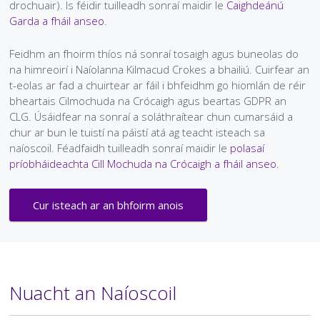
drochuair). Is féidir tuilleadh sonraí maidir le
Caighdeánú
Garda a fháil anseo
.
Feidhm an fhoirm thíos ná sonraí tosaigh agus buneolas do
na himreoirí i Naíolanna Kilmacud Crokes a bhailiú. Cuirfear an
t-eolas ar fad a chuirtear ar fáil i bhfeidhm go hiomlán de réir
bheartais Cilmochuda na Crócaigh agus beartas GDPR an
CLG. Úsáidfear na sonraí a soláthraítear chun cumarsáid a
chur ar bun le tuistí na páistí atá ag teacht isteach sa
naíoscoil. Féadfaidh tuilleadh sonraí maidir le
polasaí
príobháideachta Cill Mochuda na Crócaigh a fháil anseo
.
Cur isteach ar an bhfoirm anois
Nuacht an
Naíoscoil
Téasc