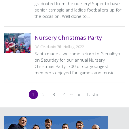
graduated from the nursery! Super to have
senior camogie and ladies footballers up for
the occasion. Well done to…
Nursery Christmas Party
Dé Céadaoin 7th Nollaig, 2022
Santa made a welcome return to Glenalbyn
on Saturday for our annual Nursery
Christmas Party. 700 of our youngest
members enjoyed fun games and music…
Pagination
…
1
2
3
4
››
Last »
Current
Page
Page
Page
Next
Last
page
page
page