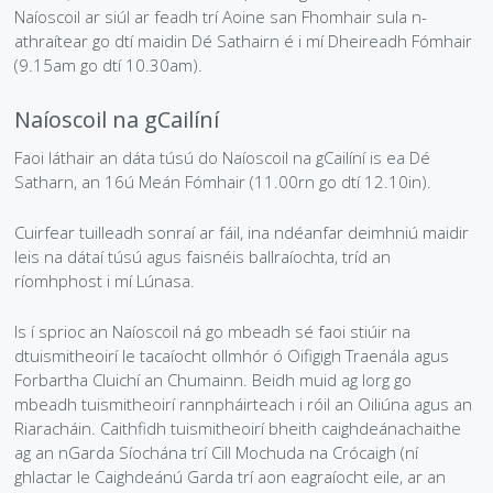
Cumann Staire
Leadóg
Snooker Terms and Conditions
Naíoscoil ar siúl ar feadh trí Aoine san Fhomhair sula n-
Íomhánna Grianghrafadóireachta agus Treoirlínte don
Conas is féidir leat do sheisiúin a mhodhnú le bheith
Láithreán Gréasáin
cuimsitheach?
athraítear go dtí maidin Dé Sathairn é i mí Dheireadh Fómhair
Rothaithe KC
Glaoigh Orainn
(9.15am go dtí 10.30am).
Beartas Saor ó Thobac agus Vape
Polasaithe Ilchineálachta & Cuimsithe
Bothán na bhFear
Naíoscoil na gCailíní
Beartas um Úsáid Substaintí
Faoi láthair an dáta túsú do Naíoscoil na gCailíní is ea Dé
RIP
Satharn, an 16ú Meán Fómhair (11.00rn go dtí 12.10in).
Beartas Príobháideachais
Cuirfear tuilleadh sonraí ar fáil, ina ndéanfar deimhniú maidir
leis na dátaí túsú agus faisnéis ballraíochta, tríd an
ríomhphost i mí Lúnasa.
Is í sprioc an Naíoscoil ná go mbeadh sé faoi stiúir na
dtuismitheoirí le tacaíocht ollmhór ó Oifigigh Traenála agus
Forbartha Cluichí an Chumainn. Beidh muid ag lorg go
mbeadh tuismitheoirí rannpháirteach i róil an Oiliúna agus an
Riaracháin. Caithfidh tuismitheoirí bheith caighdeánachaithe
ag an nGarda Síochána trí Cill Mochuda na Crócaigh (ní
ghlactar le Caighdeánú Garda trí aon eagraíocht eile, ar an