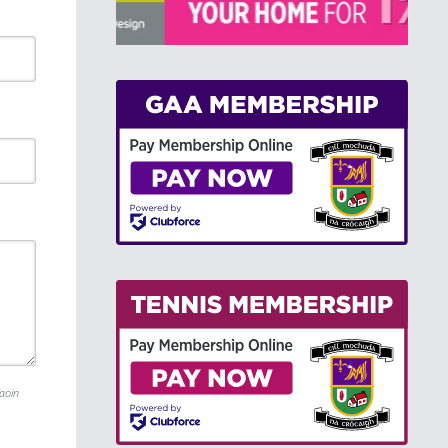
>
faoin