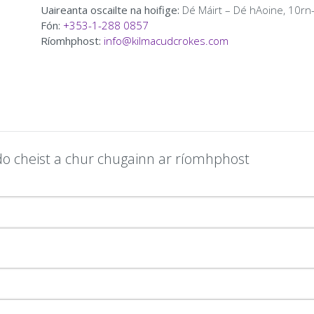
Uaireanta oscailte na hoifige:
Dé Máirt – Dé hAoine, 10r
Fón:
+353-1-288 0857
Ríomhphost:
info@kilmacudcrokes.com
do cheist a chur chugainn ar ríomhphost