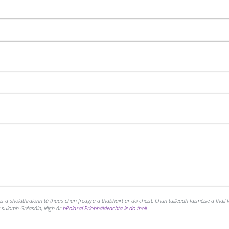
a sholáthraíonn tú thuas chun freagra a thabhairt ar do cheist. Chun tuilleadh faisnéise a fháil 
ár suíomh Gréasáin, léigh ár
bPolasaí Príobháideachta le do thoil
.