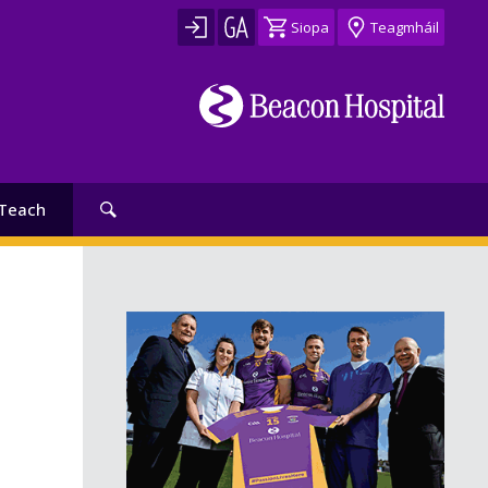
Siopa
Teagmháil
Teach