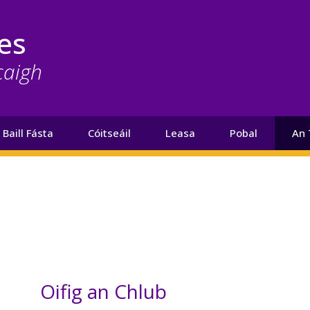
es
caigh
Baill Fásta
Cóitseáil
Leasa
Pobal
An 
Oifig an Chlub
Téasc