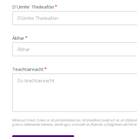
D’Uimhir Theileafóin
Ábhar
Teachtaireacht
Kilmacud Crokes Crokes ar do phríobháideachas. Ní bhainfimid úsáid ach as an bhfaisnéis 
gcaoi a ndéanaimid bainistiú, stóráil agus scriosadh an fhaisnéis a fhaighimid uait tríd 