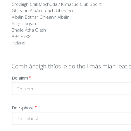
Leathanaigh
Crócaigh Chill Mochuda / Kilmacud Club Spóirt
Ghleann Albáin Teach Ghleann
Albáin Bóthar Ghleann Albáin
Stigh Lorgan
Bhaile Átha Cliath
A94 E7K8
Ireland
Téasc
Téasc
Comhlánaigh thíos le do thoil más mian leat 
Do ainm
Foirm
Gréasáin
Do r-phost