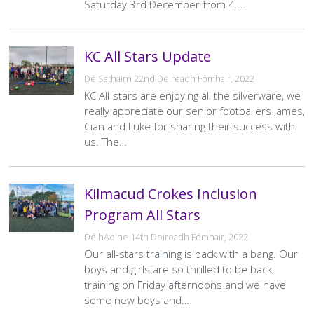
Saturday 3rd December from 4.…
KC All Stars Update
Dé Sathairn 22nd Deireadh Fómhair, 2022
KC All-stars are enjoying all the silverware, we
really appreciate our senior footballers James,
Cian and Luke for sharing their success with
us. The…
Kilmacud Crokes Inclusion
Program All Stars
Dé hAoine 14th Deireadh Fómhair, 2022
Our all-stars training is back with a bang. Our
boys and girls are so thrilled to be back
training on Friday afternoons and we have
some new boys and…