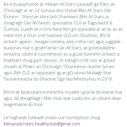
Cumann Staire
Leadóg
Snooker Terms and Conditions
Ba é buaicphointe ár mbliain All Stars cuireadh go Páirc an
Íomhánna Grianghrafadóireachta agus Treoirlínte don
Conas is féidir leat do sheisiúin a mhodhnú le bheith
Láithreán Gréasáin
cuimsitheach?
Chrócaigh ar an 22 Lúnasa don Chéad Blitz All Stars Uile
Rothaithe KC
Glaoigh Orainn
Éireann . Sheol an tAire Jack Chambers Blitz All Stars, a
d’eagraigh Ger McTavish, speisialtóir CLG ar Éagsúlacht &
Beartas Saor ó Thobac agus Vape
Polasaithe Ilchineálachta & Cuimsithe
Bothán na bhFear
Cuimsiú. Luadh ár n-Orla Reck féin go speisialta ar an lá, as an
méid mór a chuir sí le haistear CLG um Chuimsiú. Bhí lá
Beartas um Úsáid Substaintí
iontach againn - beagán iomána, peil, rotha cart agus juggaláil -
RIP
buíochas mar is gnáth lenár sár-All Stars, ár gcóitseálaithe
Beartas Príobháideachais
iontacha, siblíní & tuismitheoirí as a gcuid fuinnimh iontach a
thabhairt chuig gach seisiún. Ar ndóigh ní hé seo ár gcéad
chuairt ar Pháirc an Chrócaigh. Chuireamar cluiche Spraoi
agus Rith CLG ar taispeáint ag an gCruinniú Mullaigh thar
Teorainneacha do Dhaoine Óga faoi Mhíchumas in 2019.
Bíonn ár bpáirceanna imeartha oscailte i gcónaí do leanaí nua
agus dá dteaghlaigh. Más mian leat cuidiú leis an oiliúint déan
teagmháil le do thoil.
Le haghaidh tuilleadh eolais cuir ríomhphost chuig
Kilmacudcrokes.healthyclub@gmail.com