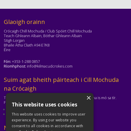
Téasc
Glaoigh orainn
Crócaigh Chill Mochuda / Club Spóirt Chill Mochuda
Teach Ghleann Albain, Bóthar Ghleann Albain
Stigh Lorgan
Bhaile Átha Cliath A94 E7K8
Éire
Fón:
+353-1-288 0857
Ríomhphost:
info@kilmacudcrokes.com
Téasc
Suim agat bheith páirteach i Cill Mochuda
na Crócaigh
×
Tá Cill Mochuda na Crócaigh ar cheann de na clubanna is mó sa tír.
Freastalaímid ar gach aois agus ar gach cumas.
This website uses cookies
Eolas faoinár gclub
Déan teagmháil leis an gclub
This website uses cookies to improve user
experience. By using our website you
consent to all cookies in accordance with
Téasc
Naisc Úsáideacha