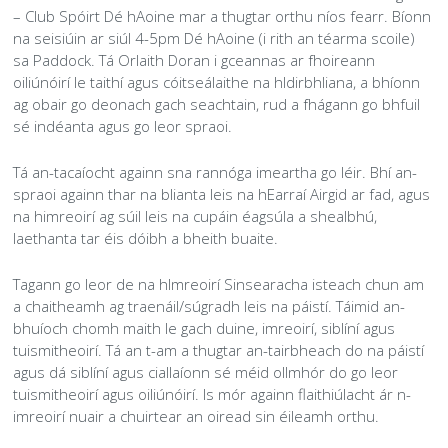
– Club Spóirt Dé hAoine mar a thugtar orthu níos fearr. Bíonn
Kilmacud Crokes Club Brand and Sponsorship Policy
Peil na mBan F13–F18
Peil Fásta
Oiliúnóirí
Leas Leanaí
Pobal
Coiste Camógaíochta
Gailearaí
Comórtas na nÓg
Liosta na gCluichí & Torthaí
Foirne
Comórtas 7-an-taobh na n-Óg
Liosta na gCluichí & Torthaí
Foirne
Liosta na gCluichí & Torthaí
Foirne
Fé 8
Fé 7
Fé 6
Fé 14
Fé 13
Fé 21
►
►
►
►
►
►
na seisiúin ar siúl 4-5pm Dé hAoine (i rith an téarma scoile)
sa Paddock. Tá Orlaith Doran i gceannas ar fhoireann
Ballraíocht
Peil na mBan Fásta
Réiteoirí
Éiteas an Chlub
Ár n-Urraitheoir
An Teach
Coiste Peile
Gailearaí
Comórtas na nÓg
Liosta na gCluichí & Torthaí
Gailearaí
Comórtas 7-an-taobh na n-Óg
Liosta na gCluichí & Torthaí
Foirne
7-an Taobh
Liosta na gCluichí & Torthaí
Foirne
Fé 9
Fé 8
Fé 7
An Naíoscoil
Fé 15
Fé 14
Fé 13
Sóisear
Sóisear
►
►
►
►
oiliúnóirí le taithí agus cóitseálaithe na hIdirbhliana, a bhíonn
ag obair go deonach gach seachtain, rud a fhágann go bhfuil
An Naíoscoil
Polasaithe Club
Na Uile Réaltaí
Beár Kilmac
Coiste Iomána
Gailearaí
Comórtas na nÓg
Gailearaí
Comórtas 7-an-Taobh na n-Óg
Liosta na gCluichí & Torthaí
Gailearaí
7-an-Taobh
Liosta na gCluichí & Torthaí
Foirne
Fé 10
Fé 9
Fé 8
Fé 8
Fé 16
Fé 15
Fé 14
Fé 13
Idirmhéanach
Idirmhéanach
Sóisear
►
►
sé indéanta agus go leor spraoi.
Bainistíocht Páirce
Grinnfhiosrúchán an Gharda Síochána
Líonra Gnó
Caifé an Bhaile
Coiste Peil na mBan
Gailearaí
Gailearaí
Comórtas 7-an-taobh na n-Óg
Gailearaí
7-an-Taobh
Liosta na gCluichí & Torthaí
Cód Iompair do Chóitseálaithe, do Mheantóirí agus
Fé 11
Fé 10
Fé 9
Fé 9
Mionúr
Fé 16
Fé 15
Fé 14
Sinsir
Sinsir
Idirmhéanach
Sóisear
Tá an-tacaíocht againn sna rannóga imeartha go léir. Bhí an-
d'Oiliúnóirí
spraoi againn thar na blianta leis na hEarraí Airgid ar fad, agus
Aimsitheoir Páirce
Leas an Imreora
Cór na gCrócaigh
Seomra in Áraithe
Coiste na nÓg
Gailearaí
Gailearaí
Gailearaí
Fé 12
Fé 11
Fé 10
Fé 10
Mionúr
Fé 16
Fé 15
Sinsir
Idirmhéanach
na himreoirí ag súil leis na cupáin éagsúla a shealbhú,
Cód Iompair do Thuismitheoirí
laethanta tar éis dóibh a bheith buaite.
Ról na Onóra
Éagsúlacht & Cuimsiú
Gníomhaíochtaì sa Chlubtheach
Fé 12
Fé 11
Fé 11
Mionúr
Fé 16
Sinsir
►
Cód Iompraíochta d’Imreoirí
Tagann go leor de na hImreoirí Sinsearacha isteach chun am
a chaitheamh ag traenáil/súgradh leis na páistí. Táimid an-
Siopa
Gaeilge
Pitch Advertising
Conas is féidir linn a chinntiú go bhfuil ár gclubanna
Fé 12
Fé 12
Mionúr
Peil do Mháithreacha
Cód Iompair do Thacadóirí
agus ár bhFoirne aonair Cuimsitheach?
bhuíoch chomh maith le gach duine, imreoirí, siblíní agus
tuismitheoirí. Tá an t-am a thugtar an-tairbheach do na páistí
Stráitéis Pleanála
Club Glas
Ionad Spórt
Beartas um Míchumas agus Riachtanais Speisialta
Cad iad na cineálacha éagsúla míchumais?
agus dá siblíní agus ciallaíonn sé méid ollmhór do go leor
tuismitheoirí agus oiliúnóirí. Is mór againn flaithiúlacht ár n-
Club Sláintiúil
Snúcar
►
imreoirí nuair a chuirtear an oiread sin éileamh orthu.
Beartas Cuimsithe
Cén chuma atá ar Chuimsiú inár gclub?