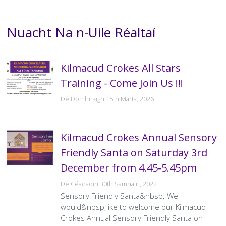
Nuacht Na n-Uile Réaltaí
Téasc
Kilmacud Crokes All Stars
Training - Come Join Us !!!
Dé Domhnaigh 15th Márta, 2026
Kilmacud Crokes Annual Sensory
Friendly Santa on Saturday 3rd
December from 4.45-5.45pm
Dé Céadaoin 30th Samhain, 2022
Sensory Friendly Santa&nbsp; We
would&nbsp;like to welcome our Kilmacud
Crokes Annual Sensory Friendly Santa on