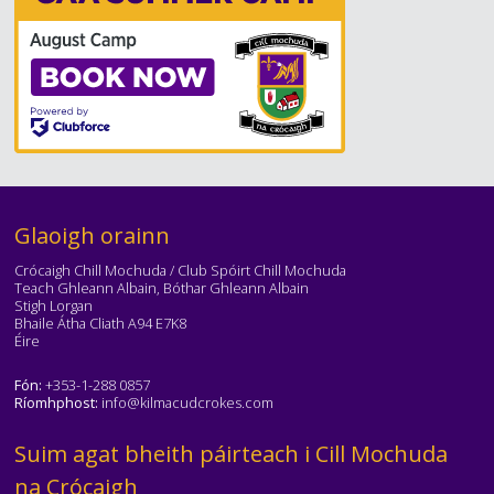
Téasc
Glaoigh orainn
Crócaigh Chill Mochuda / Club Spóirt Chill Mochuda
Teach Ghleann Albain, Bóthar Ghleann Albain
Stigh Lorgan
Bhaile Átha Cliath A94 E7K8
Éire
Fón:
+353-1-288 0857
Ríomhphost:
info@kilmacudcrokes.com
Téasc
Suim agat bheith páirteach i Cill Mochuda
na Crócaigh