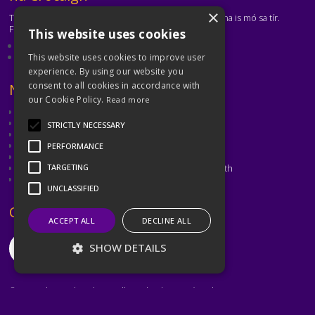
×
Tá Cill Mochuda na Crócaigh ar cheann de na clubanna is mó sa tír.
Freastalaímid ar gach aois agus ar gach cumas.
This website uses cookies
Eolas faoinár gclub
Déan teagmháil leis an gclub
This website uses cookies to improve user
experience. By using our website you
consent to all cookies in accordance with
Téasc
Naisc Úsáideacha
our Cookie Policy.
Read more
CLG
CLG Átha Cliath
STRICTLY NECESSARY
Cumann Peil Ghaelach na mBan
Cumann Camógaíochta
PERFORMANCE
CLG Laighean
Oiliúint agus Forbairt Cluichí CLG Bhaile Átha Cliath
TARGETING
Met Éireann
UNCLASSIFIED
Téasc
Coinnigh i dTeagmháil
ACCEPT ALL
DECLINE ALL
SHOW DETAILS
©2026 Kilmacud Crokes / Cill Mochuda na Crócaigh
Strictly necessary
Performance
Website created by
Designit Creative Consultants Ltd