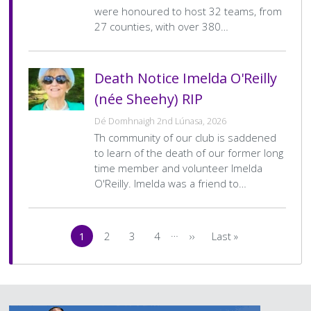
were honoured to host 32 teams, from
27 counties, with over 380…
Death Notice Imelda O'Reilly
(née Sheehy) RIP
Dé Domhnaigh 2nd Lúnasa, 2026
Th community of our club is saddened
to learn of the death of our former long
time member and volunteer Imelda
O'Reilly. Imelda was a friend to…
Pagination
…
1
2
3
4
››
Last »
Current
Page
Page
Page
Next
Last
page
page
page