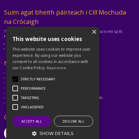
Téasc
Suim agat bheith páirteach i Cill Mochuda
na Crócaigh
×
Tá Cill Mochuda na Crócaigh ar cheann de na clubanna is mó sa tír.
Freastalaímid ar gach aois agus ar gach cumas.
This website uses cookies
Eolas faoinár gclub
Déan teagmháil leis an gclub
This website uses cookies to improve user
experience. By using our website you
Téasc
Naisc Úsáideacha
consent to all cookies in accordance with
our Cookie Policy.
Read more
CLG
CLG Átha Cliath
STRICTLY NECESSARY
Cumann Peil Ghaelach na mBan
Cumann Camógaíochta
PERFORMANCE
CLG Laighean
Oiliúint agus Forbairt Cluichí CLG Bhaile Átha Cliath
TARGETING
Met Éireann
UNCLASSIFIED
Téasc
Coinnigh i dTeagmháil
ACCEPT ALL
DECLINE ALL
SHOW DETAILS