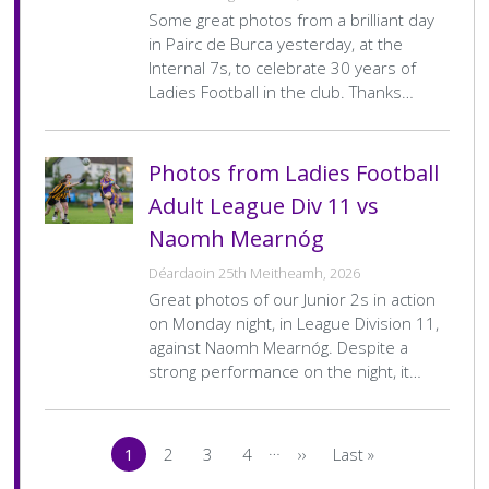
Some great photos from a brilliant day
in Pairc de Burca yesterday, at the
Internal 7s, to celebrate 30 years of
Ladies Football in the club. Thanks…
Photos from Ladies Football
Adult League Div 11 vs
Naomh Mearnóg
Déardaoin 25th Meitheamh, 2026
Great photos of our Junior 2s in action
on Monday night, in League Division 11,
against Naomh Mearnóg. Despite a
strong performance on the night, it…
Pagination
…
1
2
3
4
››
Last »
Current
Page
Page
Page
Next
Last
page
page
page