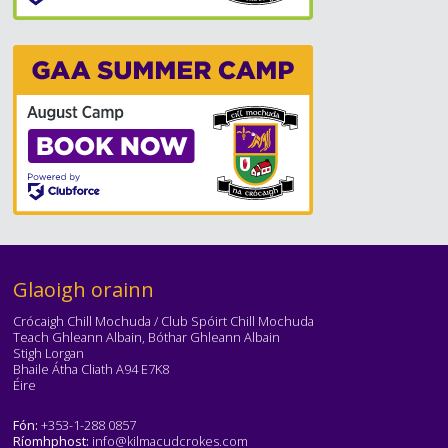
Téasc
Glaoigh orainn
Crócaigh Chill Mochuda / Club Spóirt Chill Mochuda
Teach Ghleann Albain, Bóthar Ghleann Albain
Stigh Lorgan
Bhaile Átha Cliath A94 E7K8
Éire
Fón:
+353-1-288 0857
Ríomhphost:
info@kilmacudcrokes.com