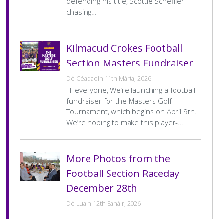
defending his title, Scottie Scheffler
Score
chasing…
U12 Football League Div.2
F
Date
13 Mei 2026
Venue
Tymon Park
Kilmacud Crokes Football
Home
St Judes 1
Home
0–11
Team
Final
Section Masters Fundraiser
Away
Kilmacud Crokes 1
Away
5–6
Score
Team
Final
Dé Céadaoin 11th Márta, 2026
Score
Hi everyone, We’re launching a football
U12 Football League Div.12
F
fundraiser for the Masters Golf
Date
13 Mei 2026
Venue
Deerpark
Tournament, which begins on April 9th.
We’re hoping to make this player-…
Home
Kilmacud Crokes 4
Home
3–5
Team
Final
Away
St Oliver Plunkett ER 2
Away
3–5
Score
Team
Final
Score
More Photos from the
Pagination
…
1
2
3
4
>
Last »
Current
Page
Page
Page
Next
Last
Football Section Raceday
page
page
page
December 28th
Dé Luain 12th Eanáir, 2026