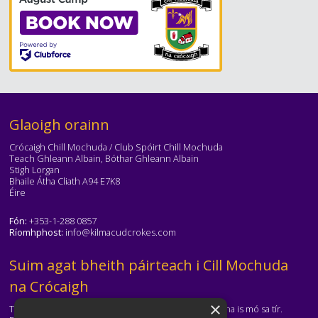
Téasc
Glaoigh orainn
Crócaigh Chill Mochuda / Club Spóirt Chill Mochuda
Teach Ghleann Albain, Bóthar Ghleann Albain
Stigh Lorgan
Bhaile Átha Cliath A94 E7K8
Éire
Fón:
+353-1-288 0857
Ríomhphost:
info@kilmacudcrokes.com
Téasc
Suim agat bheith páirteach i Cill Mochuda
na Crócaigh
×
Tá Cill Mochuda na Crócaigh ar cheann de na clubanna is mó sa tír.