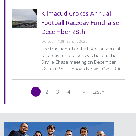
Kilmacud Crokes Annual
Football Raceday Fundraiser
December 28th
Dé Luain 12th Eanáir, 2026
The traditional Football Section annual
race-day fund raiser was held at the
Saville Chase meeting on December
28th 2025 at Lepoardstown. Over 300…
Pagination
…
1
2
3
4
››
Last »
Current
Page
Page
Page
Next
Last
page
page
page