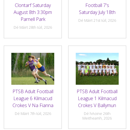
Cumann Staire
Leadóg
Snooker Terms and Conditions
Clontarf Saturday
Football 7's
Íomhánna Grianghrafadóireachta agus Treoirlínte don
Conas is féidir leat do sheisiúin a mhodhnú le bheith
Láithreán Gréasáin
cuimsitheach?
August 8th 3:30pm
Saturday July 18th
Rothaithe KC
Glaoigh Orainn
Parnell Park
Dé Máirt 21st Iúil, 2026
Beartas Saor ó Thobac agus Vape
Polasaithe Ilchineálachta & Cuimsithe
Dé Máirt 28th Iúil, 2026
Bothán na bhFear
Beartas um Úsáid Substaintí
RIP
Beartas Príobháideachais
PTSB Adult Football
PTSB Adult Football
League 6 Kilmacud
League 1 Kilmacud
Crokes V Na Fianna
Crokes V Ballymun
Dé Máirt 7th Iúil, 2026
Dé hAoine 26th
Meitheamh, 2026