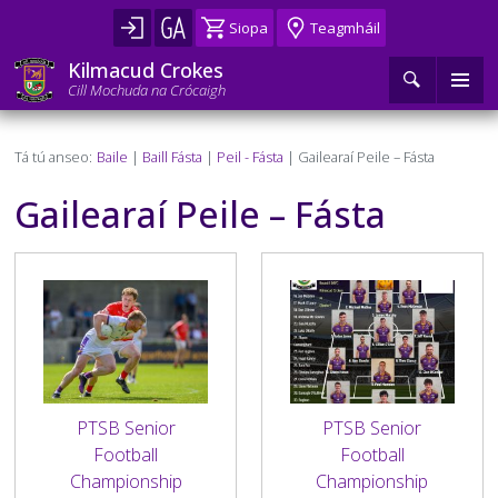
Skip
Siopa
Teagmháil
to
main
Kilmacud Crokes
content
Cill Mochuda na Crócaigh
Príomh
Cuardaigh
Baile
Breadcrumb
Tá tú anseo:
Baile
Baill Fásta
Peil - Fásta
Gailearaí Peile – Fásta
Nascleanúint
Faoi
►
Gailearaí Peile – Fásta
Stair
F6 – F12
►
Abhar
an
Campaí
Camógaíocht F6–F12
F13 – F18
►
►
Leathanaigh
Ócáidí Club
Iománaíocht F6–F12
Camógaíocht F13–F18
Baill Fásta
Foirne
►
►
►
►
►
Structúr an chlub
Peil F6–F12
Iománaíocht F13–F18
Camógaíocht Fásta
Cóitseáil
Mini Uile Éireann
Liosta na gCluichí & Torthaí Camógaíochta
Foirne
Foirne
Fé 6
►
►
►
►
►
►
PTSB Senior
PTSB Senior
Football
Football
Coiste Feidhmiúcháin
Peil na mBan F6–F12
Peil F13–F18
Iománaíocht Fásta
Cóitseáil na hIdirbhliana
Leasa
Comórtas na nÓg
Liosta na gCluichí & Torthaí
Foirne
Liosta na gCluichí & Torthaí
Foirne
Foirne
Fé 7
Fé 6
Fé 13
►
►
►
►
►
►
►
►
Championship
Championship