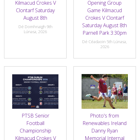
Kilmacud Crokes V
Opening Group
Kilmacud Crokes Club Brand and Sponsorship Policy
Peil na mBan F13–F18
Peil Fásta
Oiliúnóirí
Leas Leanaí
Pobal
Coiste Camógaíochta
Gailearaí
Comórtas na nÓg
Liosta na gCluichí & Torthaí
Foirne
Comórtas 7-an-taobh na n-Óg
Liosta na gCluichí & Torthaí
Foirne
Liosta na gCluichí & Torthaí
Foirne
Fé 8
Fé 7
Fé 6
Fé 14
Fé 13
Fé 21
►
►
►
►
►
►
Clontarf Saturday
Game Kilmacud
August 8th
Crokes V Clontarf
Ballraíocht
Peil na mBan Fásta
Réiteoirí
Éiteas an Chlub
Ár n-Urraitheoir
An Teach
Coiste Peile
Gailearaí
Comórtas na nÓg
Liosta na gCluichí & Torthaí
Gailearaí
Comórtas 7-an-taobh na n-Óg
Liosta na gCluichí & Torthaí
Foirne
7-an Taobh
Liosta na gCluichí & Torthaí
Foirne
Fé 9
Fé 8
Fé 7
An Naíoscoil
Fé 15
Fé 14
Fé 13
Sóisear
Sóisear
►
►
►
►
Saturday August 8th
Dé Domhnaigh 9th
Lúnasa, 2026
Parnell Park 3:30pm
An Naíoscoil
Polasaithe Club
Na Uile Réaltaí
Beár Kilmac
Coiste Iomána
Gailearaí
Comórtas na nÓg
Gailearaí
Comórtas 7-an-Taobh na n-Óg
Liosta na gCluichí & Torthaí
Gailearaí
7-an-Taobh
Liosta na gCluichí & Torthaí
Foirne
Fé 10
Fé 9
Fé 8
Fé 8
Fé 16
Fé 15
Fé 14
Fé 13
Idirmhéanach
Idirmhéanach
Sóisear
►
►
Dé Céadaoin 5th Lúnasa,
2026
Bainistíocht Páirce
Grinnfhiosrúchán an Gharda Síochána
Líonra Gnó
Caifé an Bhaile
Coiste Peil na mBan
Gailearaí
Gailearaí
Comórtas 7-an-taobh na n-Óg
Gailearaí
7-an-Taobh
Liosta na gCluichí & Torthaí
Cód Iompair do Chóitseálaithe, do Mheantóirí agus
Fé 11
Fé 10
Fé 9
Fé 9
Mionúr
Fé 16
Fé 15
Fé 14
Sinsir
Sinsir
Idirmhéanach
Sóisear
d'Oiliúnóirí
Aimsitheoir Páirce
Leas an Imreora
Cór na gCrócaigh
Seomra in Áraithe
Coiste na nÓg
Gailearaí
Gailearaí
Gailearaí
Fé 12
Fé 11
Fé 10
Fé 10
Mionúr
Fé 16
Fé 15
Sinsir
Idirmhéanach
Cód Iompair do Thuismitheoirí
Ról na Onóra
Éagsúlacht & Cuimsiú
Gníomhaíochtaì sa Chlubtheach
Fé 12
Fé 11
Fé 11
Mionúr
Fé 16
Sinsir
►
Cód Iompraíochta d’Imreoirí
Siopa
Gaeilge
Pitch Advertising
Conas is féidir linn a chinntiú go bhfuil ár gclubanna
Fé 12
Fé 12
Mionúr
Peil do Mháithreacha
Cód Iompair do Thacadóirí
agus ár bhFoirne aonair Cuimsitheach?
Stráitéis Pleanála
Club Glas
Ionad Spórt
PTSB Senior
Photo's from
Beartas um Míchumas agus Riachtanais Speisialta
Cad iad na cineálacha éagsúla míchumais?
Football
Renewables Ireland
Club Sláintiúil
Snúcar
►
Championship
Danny Ryan
Beartas Cuimsithe
Cén chuma atá ar Chuimsiú inár gclub?
Kilmacud Crokes V
Memorial Internal