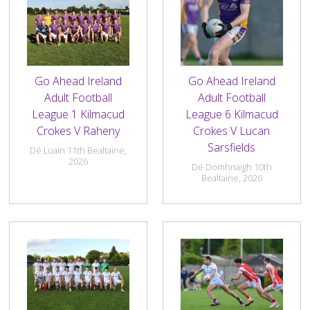
Go Ahead Ireland
Go Ahead Ireland
Adult Football
Adult Football
League 1 Kilmacud
League 6 Kilmacud
Crokes V Raheny
Crokes V Lucan
Sarsfields
Dé Luain 11th Bealtaine,
2026
Dé Domhnaigh 10th
Bealtaine, 2026