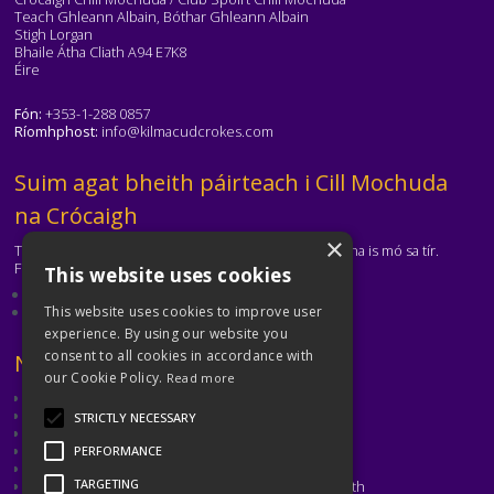
Teach Ghleann Albain, Bóthar Ghleann Albain
Stigh Lorgan
Bhaile Átha Cliath A94 E7K8
Éire
Fón:
+353-1-288 0857
Ríomhphost:
info@kilmacudcrokes.com
Téasc
Suim agat bheith páirteach i Cill Mochuda
na Crócaigh
×
Tá Cill Mochuda na Crócaigh ar cheann de na clubanna is mó sa tír.
Freastalaímid ar gach aois agus ar gach cumas.
This website uses cookies
Eolas faoinár gclub
Déan teagmháil leis an gclub
This website uses cookies to improve user
experience. By using our website you
consent to all cookies in accordance with
Téasc
Naisc Úsáideacha
our Cookie Policy.
Read more
CLG
CLG Átha Cliath
STRICTLY NECESSARY
Cumann Peil Ghaelach na mBan
Cumann Camógaíochta
PERFORMANCE
CLG Laighean
TARGETING
Oiliúint agus Forbairt Cluichí CLG Bhaile Átha Cliath