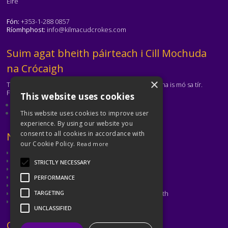
Éire
Fón:
+353-1-288 0857
Ríomhphost:
info@kilmacudcrokes.com
Téasc
Suim agat bheith páirteach i Cill Mochuda
na Crócaigh
×
Tá Cill Mochuda na Crócaigh ar cheann de na clubanna is mó sa tír.
Freastalaímid ar gach aois agus ar gach cumas.
This website uses cookies
Eolas faoinár gclub
Déan teagmháil leis an gclub
This website uses cookies to improve user
experience. By using our website you
consent to all cookies in accordance with
Téasc
Naisc Úsáideacha
our Cookie Policy.
Read more
CLG
CLG Átha Cliath
STRICTLY NECESSARY
Cumann Peil Ghaelach na mBan
Cumann Camógaíochta
PERFORMANCE
CLG Laighean
Oiliúint agus Forbairt Cluichí CLG Bhaile Átha Cliath
TARGETING
Met Éireann
UNCLASSIFIED
Téasc
Coinnigh i dTeagmháil