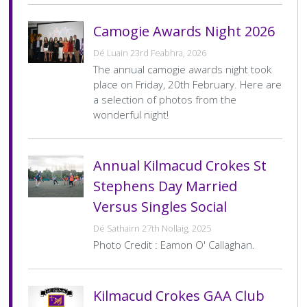
Cumann Staire
Leadóg
Snooker Terms and Conditions
Íomhánna Grianghrafadóireachta agus Treoirlínte don
Conas is féidir leat do sheisiúin a mhodhnú le bheith
Láithreán Gréasáin
cuimsitheach?
Camogie Awards Night 2026
Rothaithe KC
Glaoigh Orainn
Dé Luain 23rd Feabhra, 2026
Beartas Saor ó Thobac agus Vape
Polasaithe Ilchineálachta & Cuimsithe
Bothán na bhFear
The annual camogie awards night took
place on Friday, 20th February. Here are
Beartas um Úsáid Substaintí
a selection of photos from the
RIP
wonderful night!
Beartas Príobháideachais
Annual Kilmacud Crokes St
Stephens Day Married
Versus Singles Social
Dé Sathairn 27th Nollaig, 2025
Photo Credit : Eamon O' Callaghan.
Kilmacud Crokes GAA Club