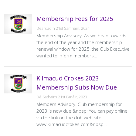
Cumann Staire
Leadóg
Snooker Terms and Conditions
Íomhánna Grianghrafadóireachta agus Treoirlínte don
Conas is féidir leat do sheisiúin a mhodhnú le bheith
Láithreán Gréasáin
cuimsitheach?
Rothaithe KC
Glaoigh Orainn
Membership Fees for 2025
Beartas Saor ó Thobac agus Vape
Polasaithe Ilchineálachta & Cuimsithe
Déardaoin 21st Samhain, 2024
Bothán na bhFear
Membership Advisory. As we head towards
Beartas um Úsáid Substaintí
the end of the year and the membership
RIP
renewal window for 2025, the Club Executive
Beartas Príobháideachais
wanted to inform members…
Kilmacud Crokes 2023
Membership Subs Now Due
Dé Sathairn 21st Eanáir, 2023
Members Advisory. Club membership for
2023 is now due.&nbsp; You can pay online
via the link on the club web site
www.kilmacudcrokes.com&nbsp…