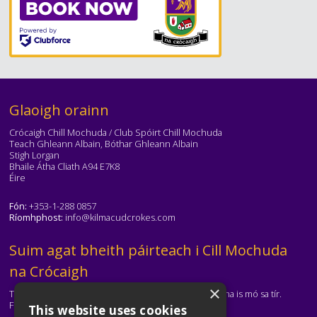
Téasc
Glaoigh orainn
Crócaigh Chill Mochuda / Club Spóirt Chill Mochuda
Teach Ghleann Albain, Bóthar Ghleann Albain
Stigh Lorgan
Bhaile Átha Cliath A94 E7K8
Éire
Fón:
+353-1-288 0857
Ríomhphost:
info@kilmacudcrokes.com
Téasc
Suim agat bheith páirteach i Cill Mochuda
na Crócaigh
×
Tá Cill Mochuda na Crócaigh ar cheann de na clubanna is mó sa tír.
Freastalaímid ar gach aois agus ar gach cumas.
This website uses cookies