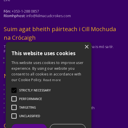
Fón:
+353-1-288 0857
Ríomhphost:
info@kilmacudcrokes.com
Téasc
Suim agat bheith páirteach i Cill Mochuda
na Crócaigh
×
Tá Cill Mochuda na Crócaigh ar cheann de na clubanna is mó sa tír.
Freastalaímid ar gach aois agus ar gach cumas.
This website uses cookies
Eolas faoinár gclub
Déan teagmháil leis an gclub
This website uses cookies to improve user
experience. By using our website you
consent to all cookies in accordance with
Téasc
Naisc Úsáideacha
our Cookie Policy.
Read more
CLG
CLG Átha Cliath
STRICTLY NECESSARY
Cumann Peil Ghaelach na mBan
Cumann Camógaíochta
PERFORMANCE
CLG Laighean
Oiliúint agus Forbairt Cluichí CLG Bhaile Átha Cliath
TARGETING
Met Éireann
UNCLASSIFIED
Téasc
Coinnigh i dTeagmháil