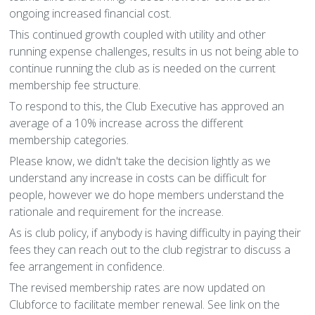
Cumann Staire
Leadóg
Snooker Terms and Conditions
ongoing increased financial cost.
Íomhánna Grianghrafadóireachta agus Treoirlínte don
Conas is féidir leat do sheisiúin a mhodhnú le bheith
Láithreán Gréasáin
cuimsitheach?
This continued growth coupled with utility and other
Rothaithe KC
Glaoigh Orainn
running expense challenges, results in us not being able to
Beartas Saor ó Thobac agus Vape
Polasaithe Ilchineálachta & Cuimsithe
continue running the club as is needed on the current
Bothán na bhFear
membership fee structure.
Beartas um Úsáid Substaintí
RIP
To respond to this, the Club Executive has approved an
average of a 10% increase across the different
Beartas Príobháideachais
membership categories.
Please know, we didn't take the decision lightly as we
understand any increase in costs can be difficult for
people, however we do hope members understand the
rationale and requirement for the increase.
As is club policy, if anybody is having difficulty in paying their
fees they can reach out to the club registrar to discuss a
fee arrangement in confidence.
The revised membership rates are now updated on
Clubforce to facilitate member renewal. See link on the