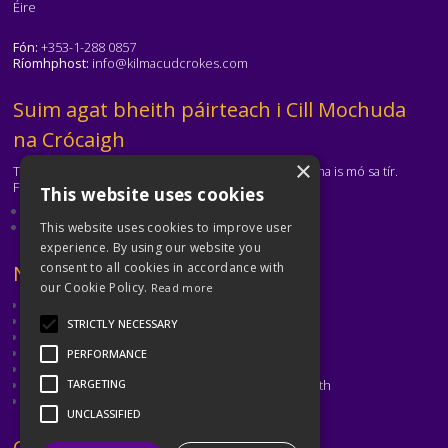
Éire
Fón:
+353-1-288 0857
Ríomhphost:
info@kilmacudcrokes.com
Téasc
Suim agat bheith páirteach i Cill Mochuda
na Crócaigh
×
Tá Cill Mochuda na Crócaigh ar cheann de na clubanna is mó sa tír.
Freastalaímid ar gach aois agus ar gach cumas.
This website uses cookies
Eolas faoinár gclub
Déan teagmháil leis an gclub
This website uses cookies to improve user
experience. By using our website you
consent to all cookies in accordance with
Téasc
Naisc Úsáideacha
our Cookie Policy.
Read more
CLG
CLG Átha Cliath
STRICTLY NECESSARY
Cumann Peil Ghaelach na mBan
Cumann Camógaíochta
PERFORMANCE
CLG Laighean
Oiliúint agus Forbairt Cluichí CLG Bhaile Átha Cliath
TARGETING
Met Éireann
UNCLASSIFIED
Téasc
Coinnigh i dTeagmháil