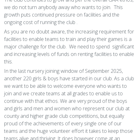
Kilmacud Crokes Club Brand and Sponsorship Policy
Peil na mBan F13–F18
Peil Fásta
Oiliúnóirí
Leas Leanaí
Pobal
Coiste Camógaíochta
Gailearaí
Comórtas na nÓg
Liosta na gCluichí & Torthaí
Foirne
Comórtas 7-an-taobh na n-Óg
Liosta na gCluichí & Torthaí
Foirne
Liosta na gCluichí & Torthaí
Foirne
Fé 8
Fé 7
Fé 6
Fé 14
Fé 13
Fé 21
►
►
►
►
►
►
we do not turn anybody away who wants to join. This
growth puts continued pressure on facilities and the
Ballraíocht
Peil na mBan Fásta
Réiteoirí
Éiteas an Chlub
Ár n-Urraitheoir
An Teach
Coiste Peile
Gailearaí
Comórtas na nÓg
Liosta na gCluichí & Torthaí
Gailearaí
Comórtas 7-an-taobh na n-Óg
Liosta na gCluichí & Torthaí
Foirne
7-an Taobh
Liosta na gCluichí & Torthaí
Foirne
Fé 9
Fé 8
Fé 7
An Naíoscoil
Fé 15
Fé 14
Fé 13
Sóisear
Sóisear
►
►
►
►
ongoing cost of running the club .
As you are no doubt aware, the increasing requirement for
An Naíoscoil
Polasaithe Club
Na Uile Réaltaí
Beár Kilmac
Coiste Iomána
Gailearaí
Comórtas na nÓg
Gailearaí
Comórtas 7-an-Taobh na n-Óg
Liosta na gCluichí & Torthaí
Gailearaí
7-an-Taobh
Liosta na gCluichí & Torthaí
Foirne
Fé 10
Fé 9
Fé 8
Fé 8
Fé 16
Fé 15
Fé 14
Fé 13
Idirmhéanach
Idirmhéanach
Sóisear
►
►
facilities to enable teams to train and play their games is a
major challenge for the club. We need to spend significant
Bainistíocht Páirce
Grinnfhiosrúchán an Gharda Síochána
Líonra Gnó
Caifé an Bhaile
Coiste Peil na mBan
Gailearaí
Gailearaí
Comórtas 7-an-taobh na n-Óg
Gailearaí
7-an-Taobh
Liosta na gCluichí & Torthaí
Cód Iompair do Chóitseálaithe, do Mheantóirí agus
Fé 11
Fé 10
Fé 9
Fé 9
Mionúr
Fé 16
Fé 15
Fé 14
Sinsir
Sinsir
Idirmhéanach
Sóisear
and increasing levels of funds on renting facilities to enable
d'Oiliúnóirí
this.
Aimsitheoir Páirce
Leas an Imreora
Cór na gCrócaigh
Seomra in Áraithe
Coiste na nÓg
Gailearaí
Gailearaí
Gailearaí
Fé 12
Fé 11
Fé 10
Fé 10
Mionúr
Fé 16
Fé 15
Sinsir
Idirmhéanach
In the last nursery joining window of September 2025,
Cód Iompair do Thuismitheoirí
another 220 girls & boys have started in our club. As a club
Ról na Onóra
Éagsúlacht & Cuimsiú
Gníomhaíochtaì sa Chlubtheach
Fé 12
Fé 11
Fé 11
Mionúr
Fé 16
Sinsir
►
we want to be able to welcome everyone who wants to
Cód Iompraíochta d’Imreoirí
join and we create teams at all grades to enable us to
Siopa
Gaeilge
Pitch Advertising
Conas is féidir linn a chinntiú go bhfuil ár gclubanna
Fé 12
Fé 12
Mionúr
Peil do Mháithreacha
continue with that ethos. We are very proud of the boys
Cód Iompair do Thacadóirí
agus ár bhFoirne aonair Cuimsitheach?
and girls and men and women who represent our club at
Stráitéis Pleanála
Club Glas
Ionad Spórt
county and higher grade club competitions, but equally
Beartas um Míchumas agus Riachtanais Speisialta
Cad iad na cineálacha éagsúla míchumais?
proud of the achievements of every single one of our
Club Sláintiúil
Snúcar
►
teams and the huge volunteer effort it takes to keep those
Beartas Cuimsithe
Cén chuma atá ar Chuimsiú inár gclub?
teams alive and thriving. It does however come at an